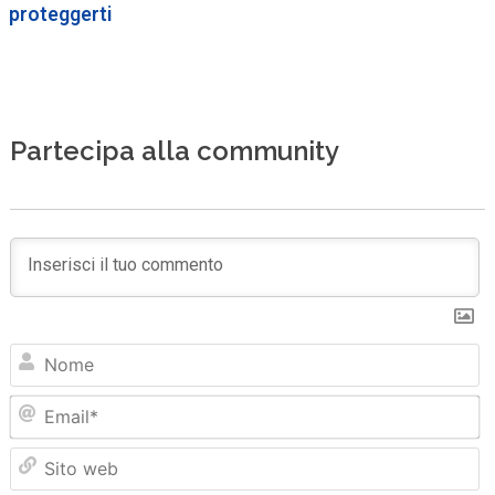
proteggerti
Partecipa alla community
N
Em
Sit
we