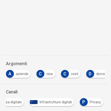
Argomenti
C
C
D
F
cisis
costi
decreto
fascicolo 
…
Canali
P
inanza digitale
Infrastrutture digitali
Privacy