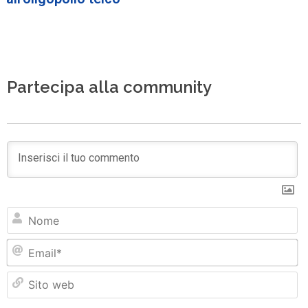
Partecipa alla community
N
Em
Si
w