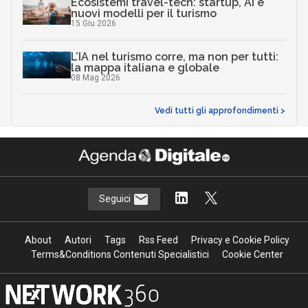
Ecosistemi travel-tech: startup, AI e
nuovi modelli per il turismo
15 Giu 2026
L’IA nel turismo corre, ma non per tutti:
la mappa italiana e globale
08 Mag 2026
Vedi tutti gli approfondimenti >
Seguici
About
Autori
Tags
Rss Feed
Privacy e Cookie Policy
Terms&Conditions Contenuti Specialistici
Cookie Center