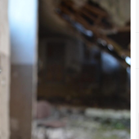
5
A
5G
A