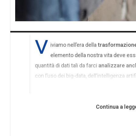
V
iviamo nell’era della
trasformazione
elemento della nostra vita deve esse
quantità di dati tali da farci
analizzare anch
con l’uso dei big-data, dell’intelligenza artif
Continua a legg