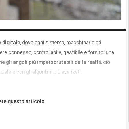
 digitale
, dove ogni sistema, macchinario ed
re connesso, controllabile, gestibile e fornirci una
e gli angoli più imperscrutabili della realt
à, ciò
iciale e con gli algoritmi più avanzati.
ere questo articolo