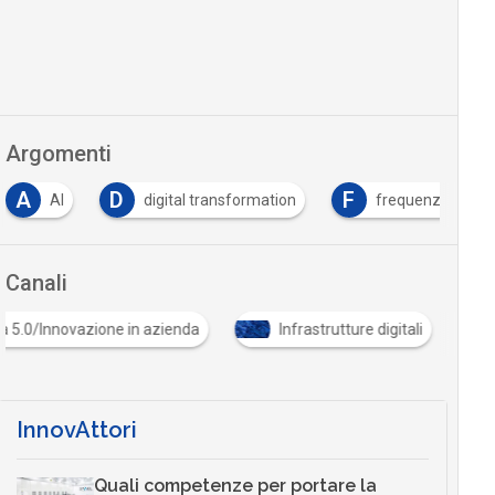
Argomenti
D
F
I
I
digital transformation
frequenze
ind
Canali
Industria 5.0/Innovazione in azienda
Infrastrutture digitali
InnovAttori
Quali competenze per portare la