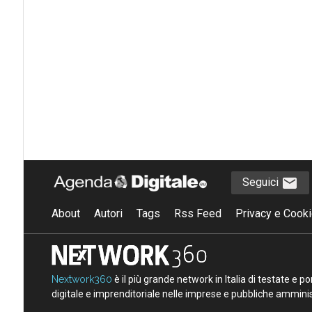
Seguici
About
Autori
Tags
Rss Feed
Privacy e Cooki
Nextwork360
è il più grande network in Italia di testate e 
digitale e imprenditoriale nelle imprese e pubbliche amminist