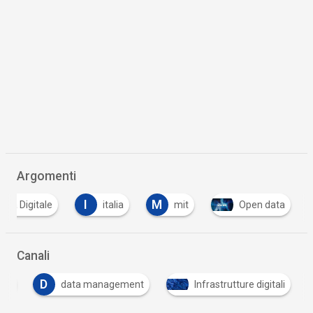
Argomenti
I
M
alia Digitale
italia
mit
Open data
Canali
D
ale
data management
Infrastrutture digitali