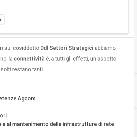
i
ri sul cosiddetto
Ddl Settori Strategici
abbiamo
no, la
connettività
è, a tutti gli effetti, un aspetto
isolti restano tanti
5
B
5G
banda larga
mpetenze Agcom
ori
o e al mantenimento delle infrastrutture di rete