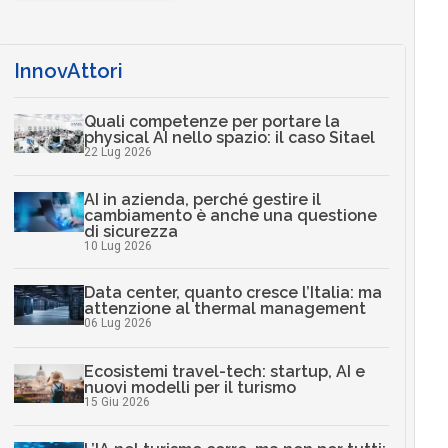
InnovAttori
Quali competenze per portare la
physical AI nello spazio: il caso Sitael
22 Lug 2026
AI in azienda, perché gestire il
cambiamento è anche una questione
di sicurezza
10 Lug 2026
Data center, quanto cresce l’Italia: ma
attenzione al thermal management
06 Lug 2026
Ecosistemi travel-tech: startup, AI e
nuovi modelli per il turismo
15 Giu 2026