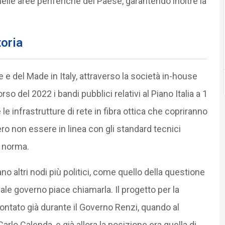
 nelle aree periferiche del Paese, garantendo inoltre la
toria
 e del Made in Italy, attraverso la società in-house
orso del 2022 i bandi pubblici relativi al Piano Italia a 1
e le infrastrutture di rete in fibra ottica che copriranno
ero non essere in linea con gli standard tecnici
a norma.
 altri nodi più politici, come quello della questione
ale governo piace chiamarla. Il progetto per la
rontato già durante il Governo Renzi, quando al
rlo Calenda, e già allora la posizione era quella di