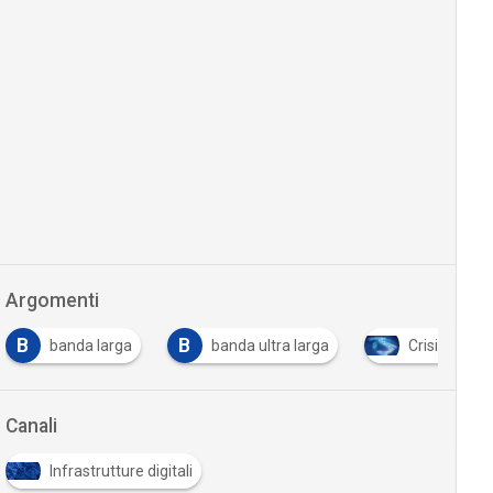
Argomenti
B
F
banda ultra larga
Crisi delle telco
fibra otti
Canali
Infrastrutture digitali