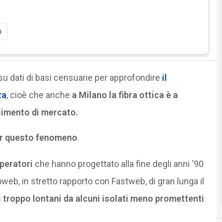
i
u dati di basi censuarie per approfondire
il
za
, cioè che anche
a Milano la fibra ottica è a
limento di mercato.
er questo fenomeno
.
operatori
che hanno progettato alla fine degli anni ‘90
roweb, in stretto rapporto con Fastweb, di gran lunga il
i troppo lontani da alcuni isolati meno promettenti