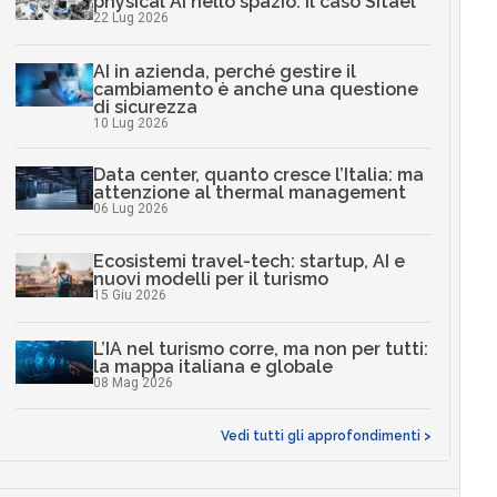
physical AI nello spazio: il caso Sitael
22 Lug 2026
AI in azienda, perché gestire il
cambiamento è anche una questione
di sicurezza
10 Lug 2026
Data center, quanto cresce l’Italia: ma
attenzione al thermal management
06 Lug 2026
Ecosistemi travel-tech: startup, AI e
nuovi modelli per il turismo
15 Giu 2026
L’IA nel turismo corre, ma non per tutti:
la mappa italiana e globale
08 Mag 2026
Vedi tutti gli approfondimenti >