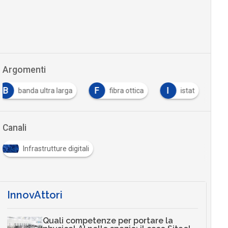
Argomenti
B
F
I
banda ultra larga
fibra ottica
istat
Canali
Infrastrutture digitali
InnovAttori
Quali competenze per portare la