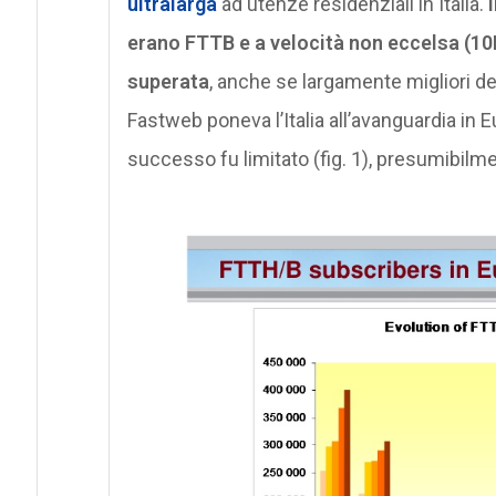
ultralarga
ad utenze residenziali in Italia.
erano FTTB e a velocità non eccelsa (10
superata
, anche se largamente migliori dei 
Fastweb poneva l’Italia all’avanguardia in 
successo fu limitato (fig. 1), presumibilme