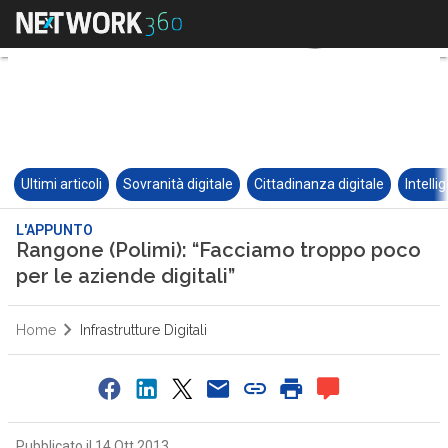
Ultimi articoli
Sovranità digitale
Cittadinanza digitale
Intelli
L'APPUNTO
Rangone (Polimi): “Facciamo troppo poco
per le aziende digitali”
Home
Infrastrutture Digitali
Pubblicato il 14 Ott 2013