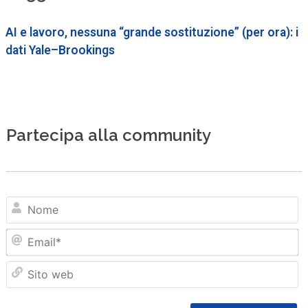
AI e lavoro, nessuna “grande sostituzione” (per ora): i
dati Yale–Brookings
Partecipa alla community
N
Em
Sit
we