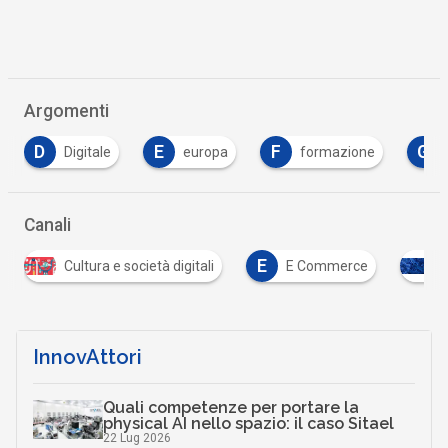
Argomenti
D
E
F
G
Digitale
europa
formazione
Canali
E
Cultura e società digitali
E Commerce
I
InnovAttori
Quali competenze per portare la
physical AI nello spazio: il caso Sitael
22 Lug 2026