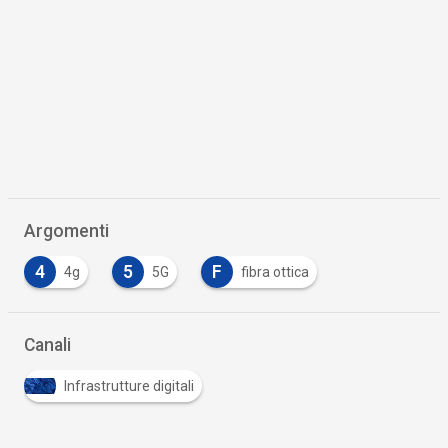
Argomenti
4
5
F
4g
5G
fibra ottica
Canali
Infrastrutture digitali