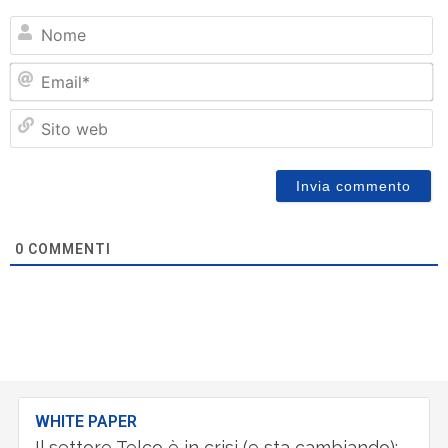
N
Em
Si
w
0
COMMENTI
WHITE PAPER
Il settore Telco è in crisi (e sta cambiando):