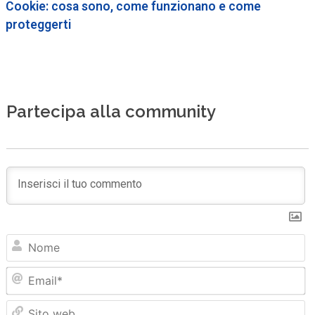
Cookie: cosa sono, come funzionano e come
proteggerti
Partecipa alla community
N
Em
Sit
we