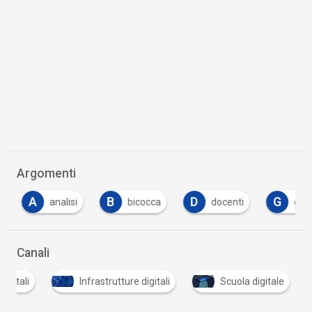
Argomenti
A
B
D
G
analisi
bicocca
docenti
gove
Canali
digitali
Infrastrutture digitali
Scuola digitale