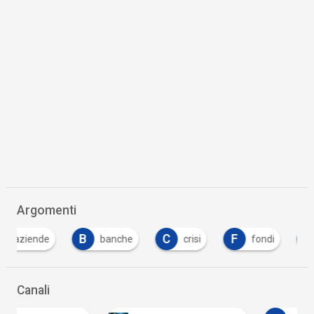
Argomenti
B
C
F
I
banche
crisi
fondi
imposta
Canali