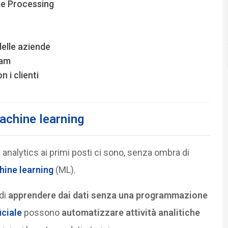
age Processing
delle aziende
eam
 i clienti
 machine learning
i analytics ai primi posti ci sono, senza ombra di
ine learning
(ML).
di
apprendere dai dati senza una programmazione
iciale
possono
automatizzare attività analitiche