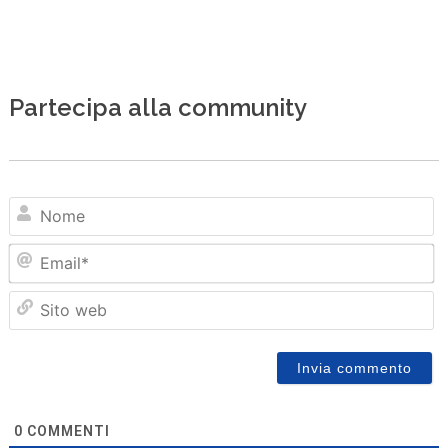
Partecipa alla community
N
Em
Sit
we
0
COMMENTI