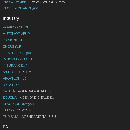
PROCUREMENT
AGENDADIGITALE.EU
PEOPLE&CHANGE360
Industry
AGRIFOOD.TECH
AUTOMOTIVEUP
BANKINGUP
ENERGYUP
HEALTHTECH360
INNOVATION POST
INSURANCEUP
MEDIA
CORCOM
PROPTECH360
RETAILUP
SANITÀ
AGENDADIGITALE.EU
SCUOLA
AGENDADIGITALE.EU
SPACECONOMY360
TELCO
CORCOM
TURISMO
AGENDADIGITALE.EU
PA