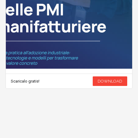
Scaricalo gratis!
DOWNLOAD