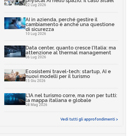
physical AI nello spazio: il caso Sitael
22 Lug 2026
AI in azienda, perché gestire il
cambiamento è anche una questione
di sicurezza
10 Lug 2026
Data center, quanto cresce l’Italia: ma
attenzione al thermal management
06 Lug 2026
Ecosistemi travel-tech: startup, AI e
nuovi modelli per il turismo
15 Giu 2026
L’IA nel turismo corre, ma non per tutti:
la mappa italiana e globale
08 Mag 2026
Vedi tutti gli approfondimenti >