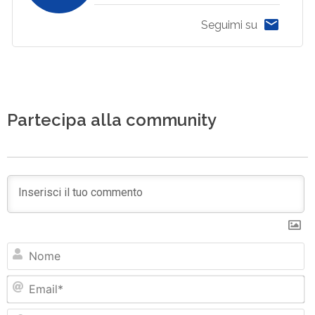
Seguimi su
Partecipa alla community
N
Em
Si