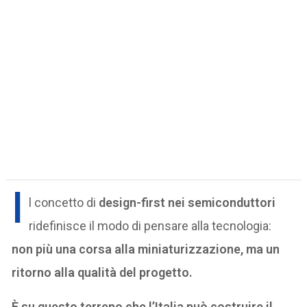
I
l concetto di
design-first nei semiconduttori
ridefinisce il modo di pensare alla tecnologia:
non più una corsa alla miniaturizzazione, ma un
ritorno alla qualità del progetto.
È su questo terreno che l’Italia può costruire il