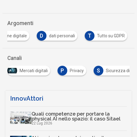
Argomenti
D
T
zione digitale
dati personali
Tutto su GDPR
Canali
P
S
Mercati digitali
Privacy
Sicurezza digitale
InnovAttori
Quali competenze per portare la
physical AI nello spazio: il caso Sitael
22 Lug 2026