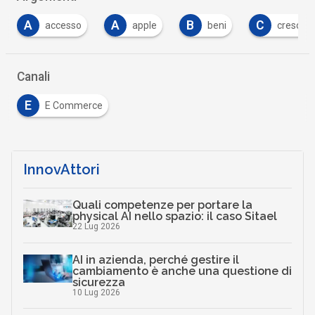
A
A
B
C
accesso
apple
beni
crescita digita
Canali
E
E Commerce
InnovAttori
Quali competenze per portare la
physical AI nello spazio: il caso Sitael
22 Lug 2026
AI in azienda, perché gestire il
cambiamento è anche una questione di
sicurezza
10 Lug 2026