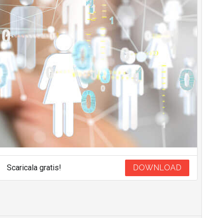
Scaricala gratis!
DOWNLOAD