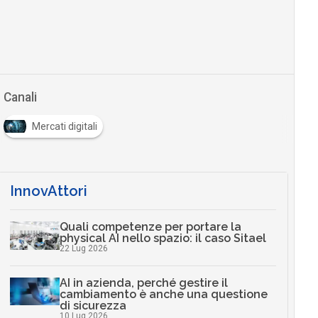
Canali
Mercati digitali
InnovAttori
Quali competenze per portare la
physical AI nello spazio: il caso Sitael
22 Lug 2026
AI in azienda, perché gestire il
cambiamento è anche una questione
di sicurezza
10 Lug 2026