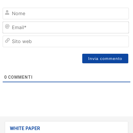
N
Em
Sit
we
0
COMMENTI
WHITE PAPER