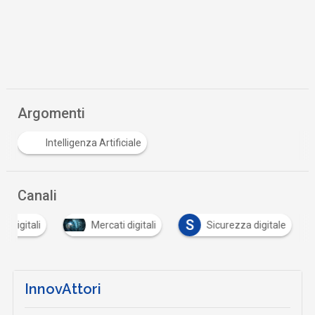
Argomenti
Intelligenza Artificiale
Canali
S
i digitali
Mercati digitali
Sicurezza digitale
InnovAttori