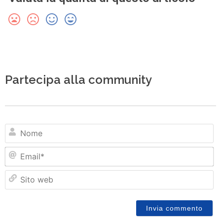
Partecipa alla community
N
Em
Si
w