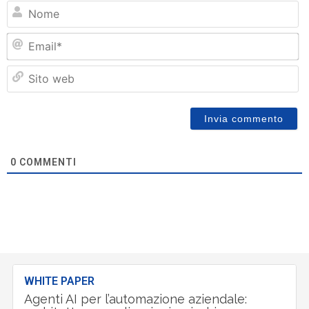
N
Em
Si
w
0
COMMENTI
WHITE PAPER
Agenti AI per l’automazione aziendale: