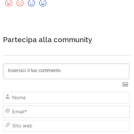
Partecipa alla community
N
Em
Si
w