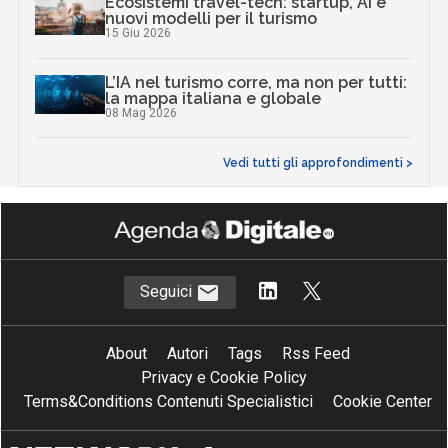
Ecosistemi travel-tech: startup, AI e
nuovi modelli per il turismo
15 Giu 2026
L’IA nel turismo corre, ma non per tutti:
la mappa italiana e globale
08 Mag 2026
Vedi tutti gli approfondimenti >
Seguici
About
Autori
Tags
Rss Feed
Privacy e Cookie Policy
Terms&Conditions Contenuti Specialistici
Cookie Center