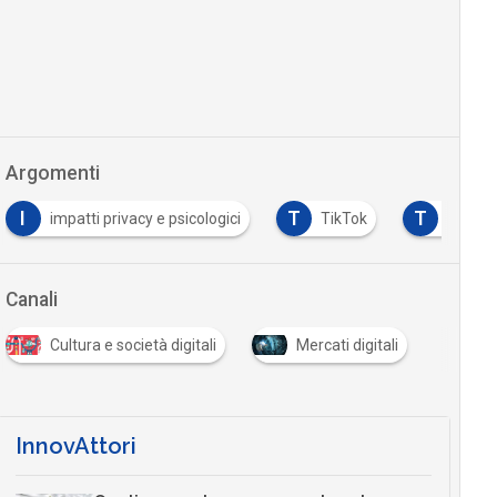
Argomenti
I
T
T
impatti privacy e psicologici
TikTok
twitter
Canali
Cultura e società digitali
Mercati digitali
InnovAttori