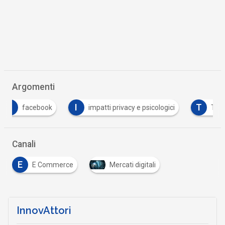
Argomenti
I
T
acebook
impatti privacy e psicologici
TikTok
Canali
E
E Commerce
Mercati digitali
InnovAttori