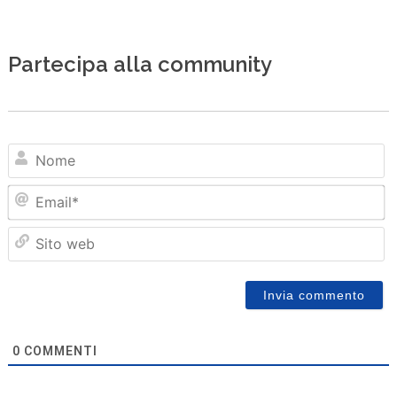
Partecipa alla community
N
Em
Sit
we
0
COMMENTI