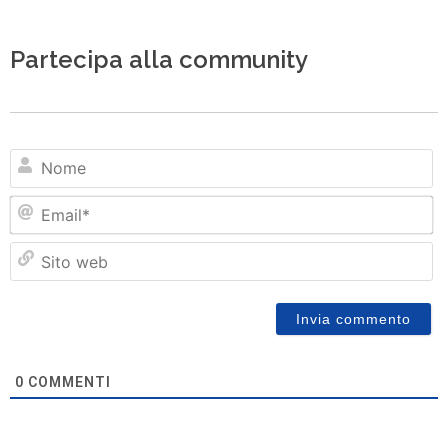
Partecipa alla community
N
Em
Si
w
0
COMMENTI