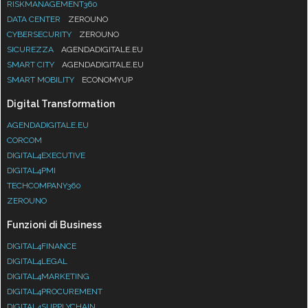
RISKMANAGEMENT360
DATA CENTER
ZEROUNO
CYBERSECURITY
ZEROUNO
SICUREZZA
AGENDADIGITALE.EU
SMART CITY
AGENDADIGITALE.EU
SMART MOBILITY
ECONOMYUP
Digital Transformation
AGENDADIGITALE.EU
CORCOM
DIGITAL4EXECUTIVE
DIGITAL4PMI
TECHCOMPANY360
ZEROUNO
Funzioni di Business
DIGITAL4FINANCE
DIGITAL4LEGAL
DIGITAL4MARKETING
DIGITAL4PROCUREMENT
DIGITAL4SUPPLYCHAIN