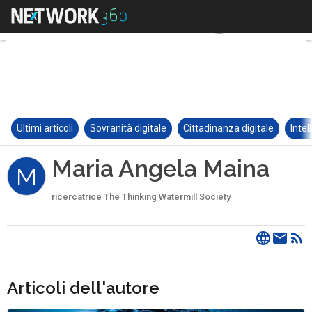
Ultimi articoli
Sovranità digitale
Cittadinanza digitale
Intel
Maria Angela Maina
M
ricercatrice The Thinking Watermill Society
Articoli dell'autore