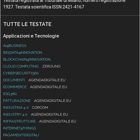
Testata registrata al Tribunale di Milano, numero registrazione
1927. Testata scientifica ISSN 2421-4167
TUTTE LE TESTATE
Applicazioni e Tecnologie
AI4BUSINESS
BIGDATA4INNOVATION
BLOCKCHAIN4INNOVATION
CLOUD COMPUTING
ZEROUNO
CYBERSECURITY360
DOCUMENTI
AGENDADIGITALE.EU
ECOMMERCE
AGENDADIGITALE.EU
ESG360
FATTURAZIONE
AGENDADIGITALE.EU
INDUSTRIA 4.0
CORCOM
INDUSTRY 4.0
AGENDADIGITALE.EU
INFRASTRUTTURE
AGENDADIGITALE.EU
INTERNET4THINGS
PAGAMENTIDIGITALI