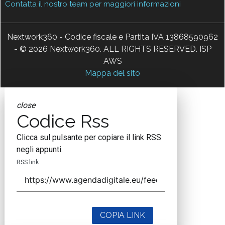
Contatta il nostro team per maggiori informazioni
Nextwork360 - Codice fiscale e Partita IVA 13868590962
- © 2026 Nextwork360. ALL RIGHTS RESERVED. ISP
AWS
Mappa del sito
close
Codice Rss
Clicca sul pulsante per copiare il link RSS
negli appunti.
RSS link
COPIA LINK