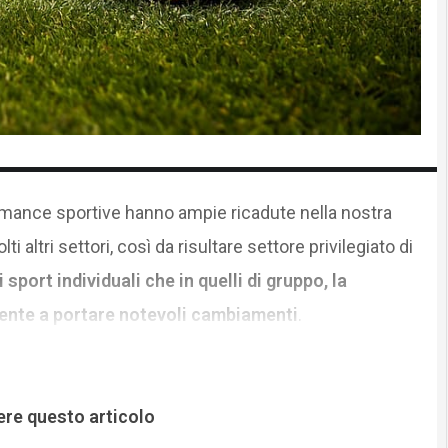
ormance sportive hanno ampie ricadute nella nostra
ti altri settori, così da risultare settore privilegiato di
i sport individuali che in quelli di gruppo, la
mente a portare notevoli cambiamenti
.
ere questo articolo