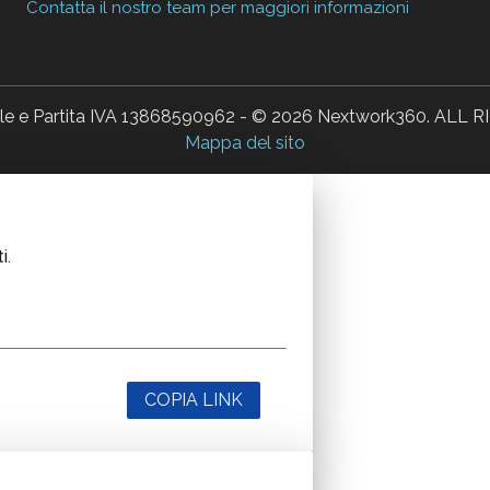
Contatta il nostro team per maggiori informazioni
ale e Partita IVA 13868590962 - © 2026 Nextwork360. AL
Mappa del sito
i.
COPIA LINK