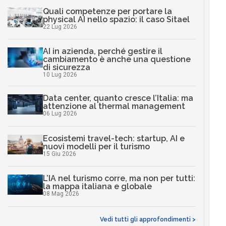
Quali competenze per portare la
physical AI nello spazio: il caso Sitael
22 Lug 2026
AI in azienda, perché gestire il
cambiamento è anche una questione
di sicurezza
10 Lug 2026
Data center, quanto cresce l’Italia: ma
attenzione al thermal management
06 Lug 2026
Ecosistemi travel-tech: startup, AI e
nuovi modelli per il turismo
15 Giu 2026
L’IA nel turismo corre, ma non per tutti:
la mappa italiana e globale
08 Mag 2026
Vedi tutti gli approfondimenti >