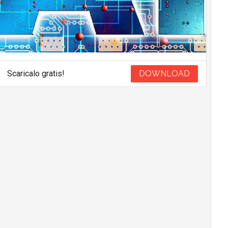
Scaricalo gratis!
DOWNLOAD