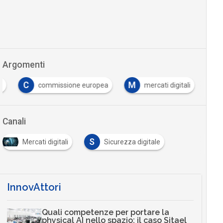
Argomenti
C
M
d
commissione europea
mercati digitali
…
Canali
S
Mercati digitali
Sicurezza digitale
…
InnovAttori
Quali competenze per portare la
physical AI nello spazio: il caso Sitael