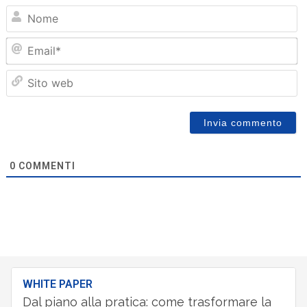
N
Em
Sit
we
0
COMMENTI
WHITE PAPER
Dal piano alla pratica: come trasformare la