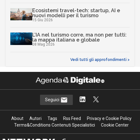
Ecosistemi travel-tech: startup, AI e
nuovi modelli per il turismo
15 Giu 2026
L’IA nel turismo corre, ma non per tutti:
la mappa italiana e globale
08 Mag 2026
Vedi tutti gli approfondimenti >
Seguici
About
Autori
Tags
Rss Feed
Privacy e Cookie Policy
Terms&Conditions Contenuti Specialistici
Cookie Center