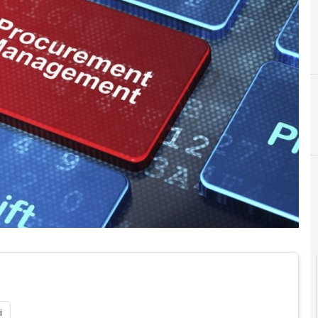
D
decreto semplificazi
i