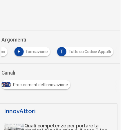
Argomenti
F
T
oni
formazione
Tutto su Codice Appalti
Canali
Procurement dell'innovazione
InnovAttori
Quali competenze per portare la