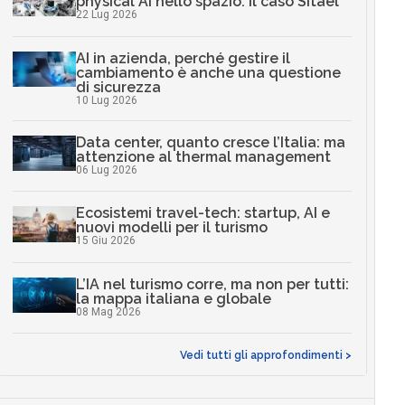
physical AI nello spazio: il caso Sitael
22 Lug 2026
AI in azienda, perché gestire il
cambiamento è anche una questione
di sicurezza
10 Lug 2026
Data center, quanto cresce l’Italia: ma
attenzione al thermal management
06 Lug 2026
Ecosistemi travel-tech: startup, AI e
nuovi modelli per il turismo
15 Giu 2026
L’IA nel turismo corre, ma non per tutti:
la mappa italiana e globale
08 Mag 2026
Vedi tutti gli approfondimenti >