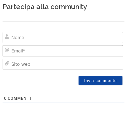
Partecipa alla community
N
Em
Sit
we
0
COMMENTI