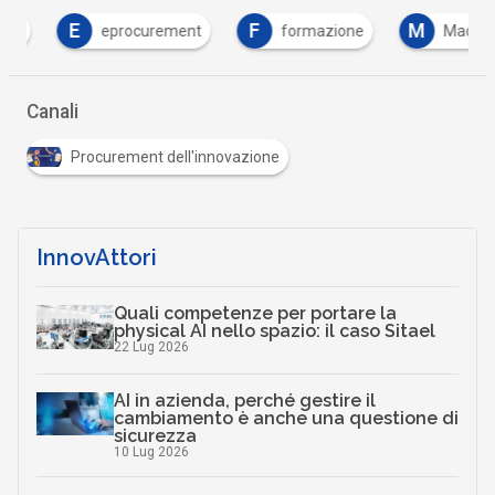
E
F
M
eprocurement
formazione
Machine Le
Canali
Procurement dell'innovazione
InnovAttori
Quali competenze per portare la
physical AI nello spazio: il caso Sitael
22 Lug 2026
AI in azienda, perché gestire il
cambiamento è anche una questione di
sicurezza
10 Lug 2026