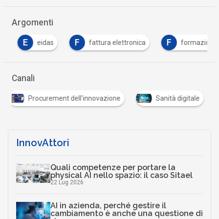
Argomenti
E
F
F
eidas
fattura elettronica
formazione
Canali
Procurement dell'innovazione
Sanità digitale
InnovAttori
Quali competenze per portare la
physical AI nello spazio: il caso Sitael
22 Lug 2026
AI in azienda, perché gestire il
cambiamento è anche una questione di