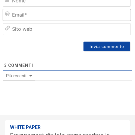
Em
Sit
we
3
COMMENTI
Più recenti
WHITE PAPER