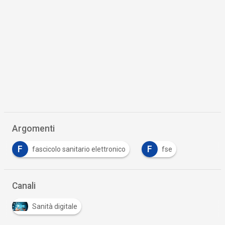
Argomenti
F
F
fascicolo sanitario elettronico
fse
Canali
Sanità digitale