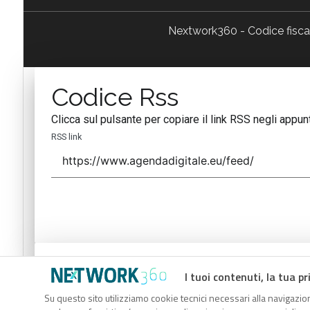
Nextwork360 - Codice fisc
Codice Rss
Clicca sul pulsante per copiare il link RSS negli appunt
RSS link
Codice Rss
I tuoi contenuti, la tua pr
Clicca sul pulsante per copiare il link RSS negli appunt
Su questo sito utilizziamo cookie tecnici necessari alla navigazion