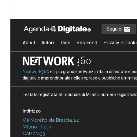
Seguici
About
Autori
Tags
Rss Feed
Privacy e Cooki
Nextwork360
è il più grande network in Italia di testate e 
digitale e imprenditoriale nelle imprese e pubbliche amminist
Testata registrata al Tribunale di Milano, numero registraz
Indirizzo
Via Moretto da Brescia, 22
Milano - Italia
CAP 20133