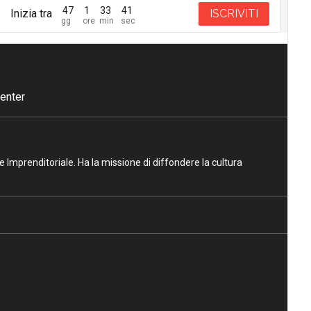
47
1
33
41
Inizia tra
ISCRIVITI
enter
ne Imprenditoriale. Ha la missione di diffondere la cultura