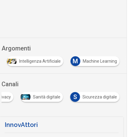
Argomenti
M
Intelligenza Artificiale
Machine Learning
Canali
S
rivacy
Sanità digitale
Sicurezza digitale
InnovAttori