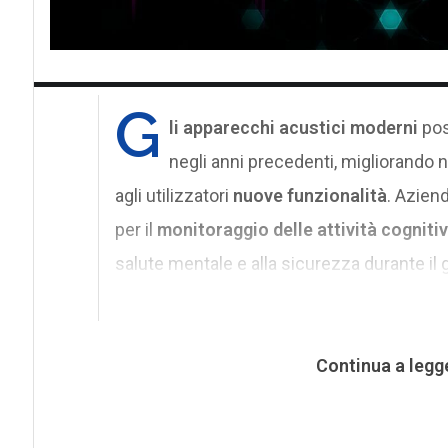
G
li apparecchi acustici moderni
pos
negli anni precedenti, migliorando 
agli utilizzatori
nuove funzionalità
. Azie
per il
monitoraggio delle attività cogniti
salute mentale e alla sicurezza durante il 
Continua a legg