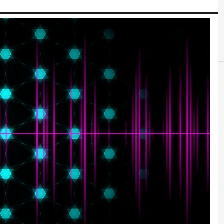
F
frequenze
P
P