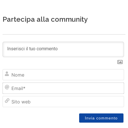
Partecipa alla community
N
Em
Sit
we