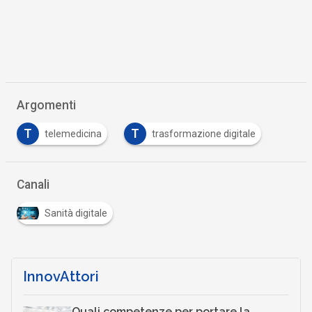
Argomenti
T
T
telemedicina
trasformazione digitale
Canali
Sanità digitale
InnovAttori
Quali competenze per portare la