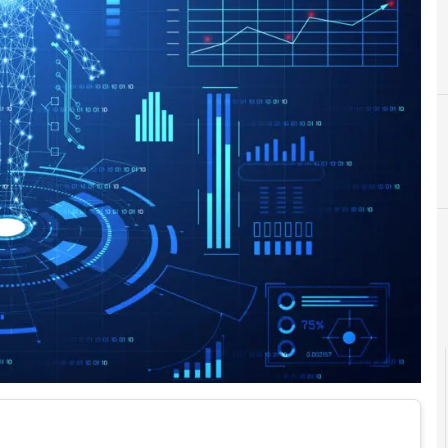
D
blockchain
Data Protection
I
Cittadinanza digitale
Identità digitale