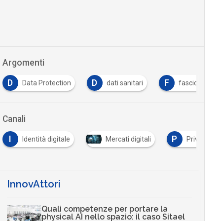
Argomenti
D
F
I
dati sanitari
fascicolo sanitario elettronico
…
Canali
P
Mercati digitali
Privacy
Sanità digitale
…
InnovAttori
Quali competenze per portare la
physical AI nello spazio: il caso Sitael