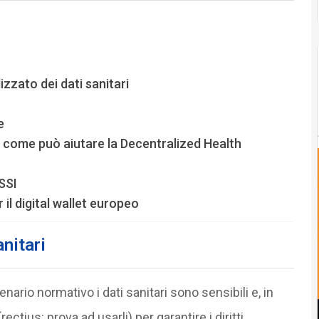
zzato dei dati sanitari
e
 e come può aiutare la Decentralized Health
SSI
il digital wallet europeo
anitari
nario normativo i dati sanitari sono sensibili e, in
(rectius: prova ad usarli) per garantire i diritti