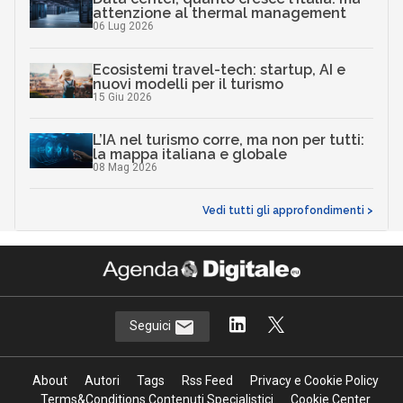
attenzione al thermal management
06 Lug 2026
Ecosistemi travel-tech: startup, AI e
nuovi modelli per il turismo
15 Giu 2026
L’IA nel turismo corre, ma non per tutti:
la mappa italiana e globale
08 Mag 2026
Vedi tutti gli approfondimenti >
Seguici
About
Autori
Tags
Rss Feed
Privacy e Cookie Policy
Terms&Conditions Contenuti Specialistici
Cookie Center