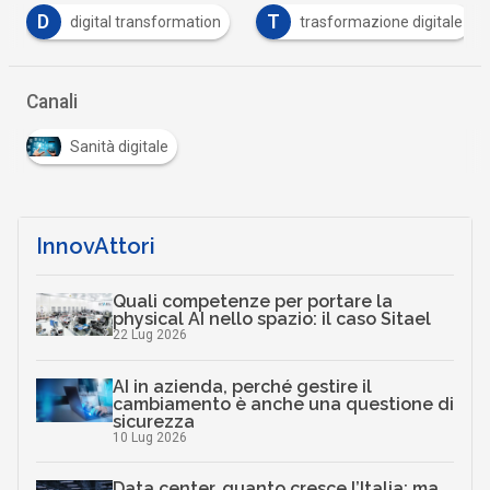
T
trasformazione digitale
Tutto su Cyber Security
Canali
Sanità digitale
InnovAttori
Quali competenze per portare la
physical AI nello spazio: il caso Sitael
22 Lug 2026
AI in azienda, perché gestire il
cambiamento è anche una questione di
sicurezza
10 Lug 2026
Data center, quanto cresce l’Italia: ma