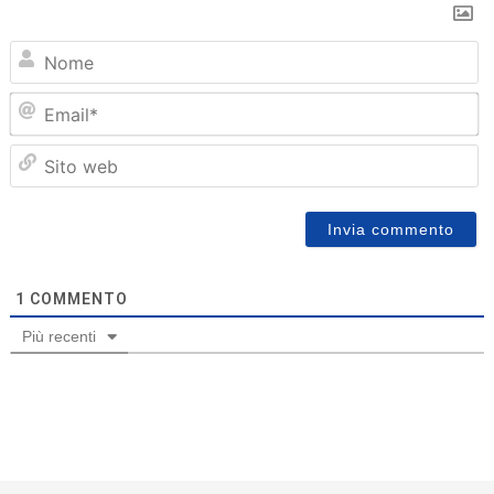
N
Em
Sit
we
1
COMMENTO
Più recenti