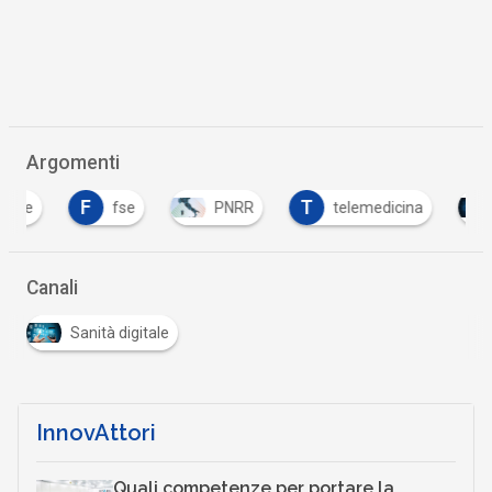
Argomenti
F
T
fse
PNRR
telemedicina
Tutt
Canali
Sanità digitale
InnovAttori
Quali competenze per portare la