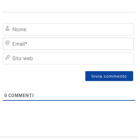
N
Em
Sit
we
0
COMMENTI