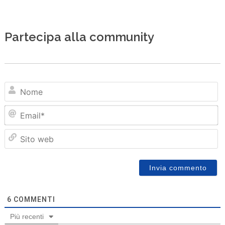
Partecipa alla community
N
Em
Sit
we
6
COMMENTI
Più recenti