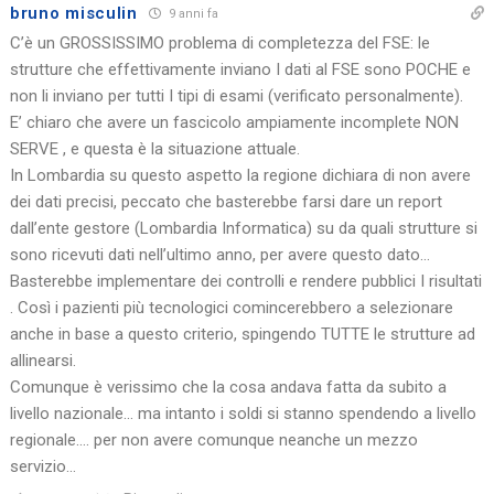
bruno misculin
9 anni fa
C’è un GROSSISSIMO problema di completezza del FSE: le
strutture che effettivamente inviano I dati al FSE sono POCHE e
non li inviano per tutti I tipi di esami (verificato personalmente).
E’ chiaro che avere un fascicolo ampiamente incomplete NON
SERVE , e questa è la situazione attuale.
In Lombardia su questo aspetto la regione dichiara di non avere
dei dati precisi, peccato che basterebbe farsi dare un report
dall’ente gestore (Lombardia Informatica) su da quali strutture si
sono ricevuti dati nell’ultimo anno, per avere questo dato…
Basterebbe implementare dei controlli e rendere pubblici I risultati
. Così i pazienti più tecnologici comincerebbero a selezionare
anche in base a questo criterio, spingendo TUTTE le strutture ad
allinearsi.
Comunque è verissimo che la cosa andava fatta da subito a
livello nazionale… ma intanto i soldi si stanno spendendo a livello
regionale…. per non avere comunque neanche un mezzo
servizio…