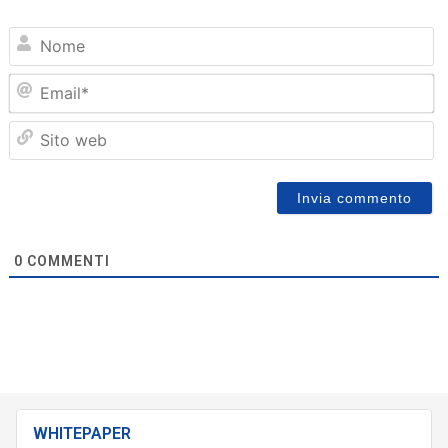
N
Em
Sit
we
0
COMMENTI
WHITEPAPER