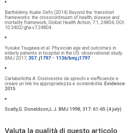
Barthélémy Kuate Defo (2014) Beyond the ‘transition’
frameworks: the crosscontinuum of health, disease and
mortality framework, Global Health Action, 7:1, 24804, DOI:
10.3402/gha.v7.24804
Yusuke Tsugawa et al. Physician age and outcomes in
elderly patients in hospital in the US: observational study.
BMJ 2017;
357: j1797
–
1136/bmj.j1797
Cartabellotta A. Disinvestire da sprechi e inefficienze e
creare un link tra appropriatezza e sostenibilità.
Evidence
2015
Scally,G. Donaldson,L.J. BMJ 1998; 317: 61-65 (4 july)
Valuta la qualità di questo articolo