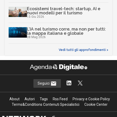
Ecosistemi travel-tech: startup, AI e
nuovi modelli per il turismo
15 Giu 2026
L’IA nel turismo corre, ma non per tutti:
la mappa italiana e globale
08 Mag 2026
Vedi tutti gli approfondimenti >
Seguici
About
Autori
Tags
Rss Feed
Privacy e Cookie Policy
Terms&Conditions Contenuti Specialistici
Cookie Center