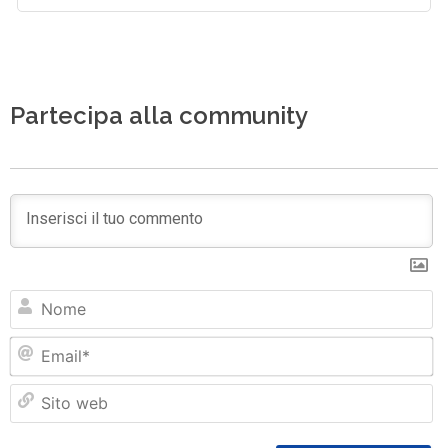
Partecipa alla community
N
Em
Si
w