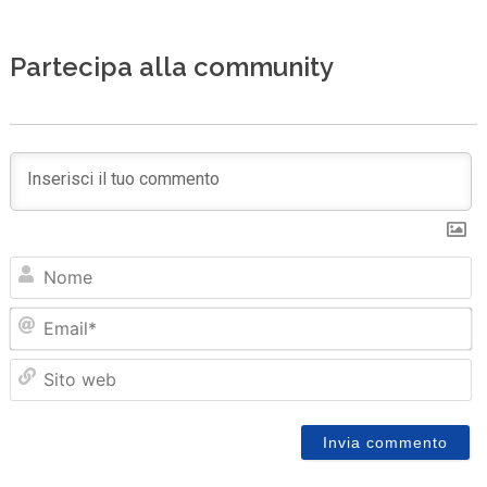
Partecipa alla community
N
Em
Sit
we