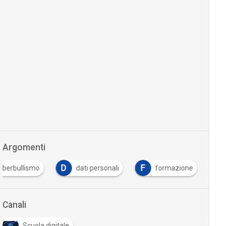
Argomenti
D
F
yberbullismo
dati personali
formazione
Canali
Scuola digitale