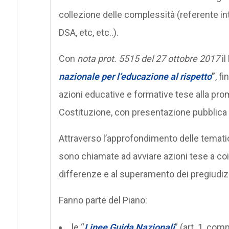
collezione delle complessità (referente int
DSA, etc, etc..).
Con
nota prot. 5515 del 27 ottobre 2017
i
nazionale per l’educazione al rispetto
”
, f
azioni educative e formative tese alla promo
Costituzione, con presentazione pubblica a
Attraverso l’approfondimento delle tematich
sono chiamate ad avviare azioni tese a coinv
differenze e al superamento dei pregiudizi
Fanno parte del Piano:
le “
Linee Guida Nazionali
”
(art. 1, com