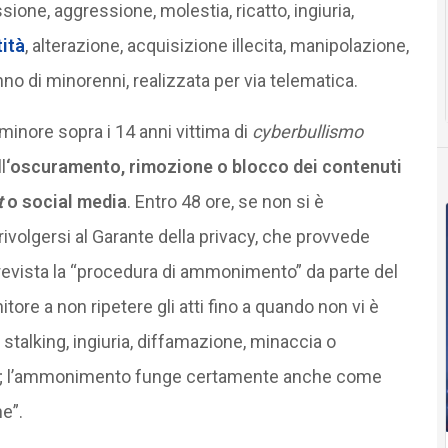
one, aggressione, molestia, ricatto, ingiuria,
tità
, alterazione, acquisizione illecita, manipolazione,
nno di minorenni, realizzata per via telematica.
 minore sopra i 14 anni vittima di
cyberbullismo
l
‘oscuramento, rimozione o blocco dei contenuti
t
o social media
. Entro 48 ore, se non si è
rivolgersi al Garante della privacy, che provvede
revista la “procedura di ammonimento” da parte del
tore a non ripetere gli atti fino a quando non vi è
talking, ingiuria, diffamazione, minaccia o
 rete; l’ammonimento funge certamente anche come
e”.