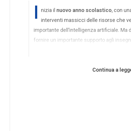
I
nizia il
nuovo anno scolastico
, con un
interventi massicci delle risorse che v
importante dell’intelligenza artificiale. M
fornire un importante supporto agli insegn
Continua a legg