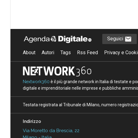
Seguici
About
Autori
Tags
Rss Feed
Privacy e Cooki
Nextwork360
è il più grande network in Italia di testate e 
digitale e imprenditoriale nelle imprese e pubbliche amminist
Testata registrata al Tribunale di Milano, numero registraz
Indirizzo
Via Moretto da Brescia, 22
Milano - Italia