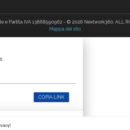
ale e Partita IVA 13868590962 - © 2026 Nextwork360. AL
Mappa del sito
i.
COPIA LINK
ivacy!