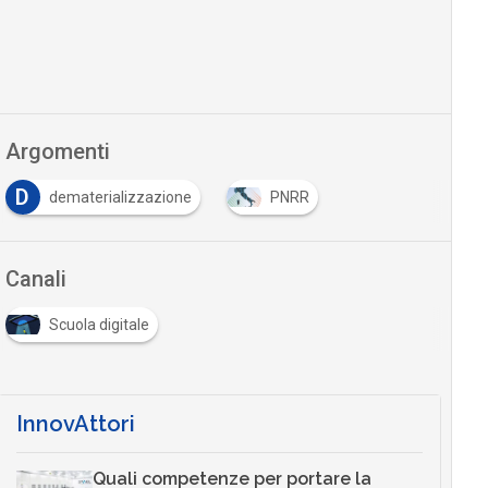
Argomenti
D
dematerializzazione
PNRR
Canali
Scuola digitale
InnovAttori
Quali competenze per portare la